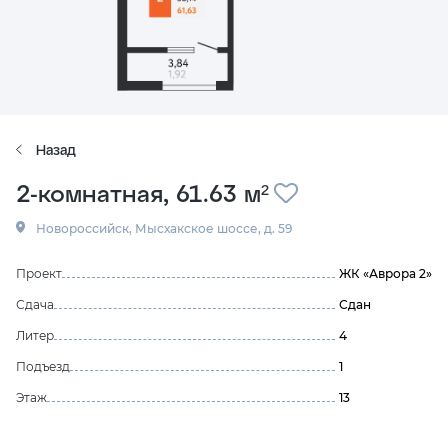
Назад
2-комнатная, 61.63 м²
Новороссийск, Мысхакское шоссе, д. 59
Проект
ЖК «Аврора 2»
Сдача
Сдан
Литер
4
Подъезд
1
Этаж
13