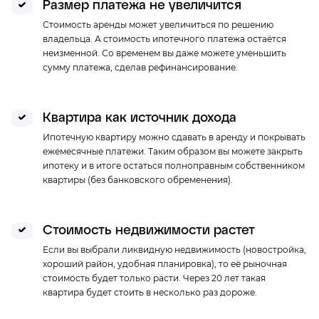
Размер платежа не увеличится
Ежемесячный платеж *
Ставка
Стоимость аренды может увеличиться по решению
35 908 ₽/мес.
от 5.7%
владельца. А стоимость ипотечного платежа остаётся
неизменной. Со временем вы даже можете уменьшить
сумму платежа, сделав рефинансирование.
Совкомбанк
Лицензия № 963 от 05.12.2014г
Квартира как источник дохода
Ежемесячный платеж *
Ставка
Ипотечную квартиру можно сдавать в аренду и покрывать
36 373 ₽/мес.
от 5.9%
ежемесячные платежи. Таким образом вы можете закрыть
ипотеку и в итоге остаться полноправным собственником
квартиры (без банковского обременения).
Альфа-банк
Cтоимость недвижимости растет
Лицензия N 1326 от 16.01.2015
Если вы выбрали ликвидную недвижимость (новостройка,
Ежемесячный платеж *
Ставка
хороший район, удобная планировка), то её рыночная
36 607 ₽/мес.
от 6%
стоимость будет только расти. Через 20 лет такая
квартира будет стоить в несколько раз дороже.