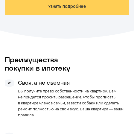
Узнать подробнее
Промсвязьбанк
Лицензия N 3251 от 17.12.2014г
Ежемесячный платеж *
Ставка
34 532 ₽/мес.
от 5.1%
Преимущества
покупки в ипотеку
Абсолют Банк
Лицензия N 2306
Своя, а не съемная
Ежемесячный платеж *
Ставка
Вы получите право собственности на квартиру. Вам
35 446 ₽/мес.
от 5.5%
не придётся просить разрешение, чтобы прописать
в квартире членов семьи, завести собаку или сделать
ремонт полностью на свой вкус. Ваша квартира — ваши
правила.
Газпромбанк
Лицензия № 354