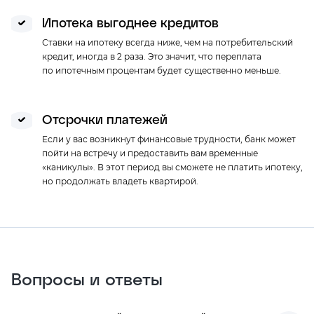
УРАЛСИБ
Ипотека выгоднее кредитов
Лицензия N 30 от 10.09.2015г
Ставки на ипотеку всегда ниже, чем на потребительский
Ежемесячный платеж *
Ставка
кредит, иногда в 2 раза. Это значит, что переплата
42 948 ₽/мес.
от 8.59%
по ипотечным процентам будет существенно меньше.
Отсрочки платежей
Если у вас возникнут финансовые трудности, банк может
пойти на встречу и предоставить вам временные
«каникулы». В этот период вы сможете не платить ипотеку,
но продолжать владеть квартирой.
Вопросы и ответы